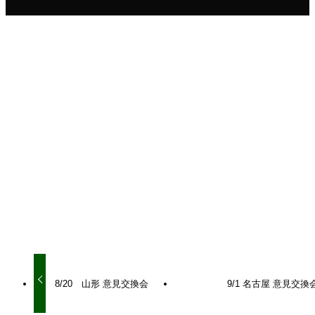
シェアをお願いいたします！
URLをコピーしました！
URLをコピーしました！
8/20 山形 意見交換会
9/1 名古屋 意見交換