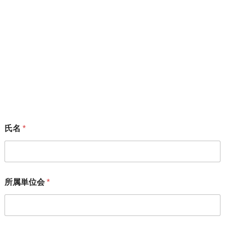
2023年7月14日
サイト内検索
メーリングリスト
「変えよう！会」のメーリングリストにご加入いただける方
は、下記フォームからお願いいたします。
氏名
*
所属単位会
*