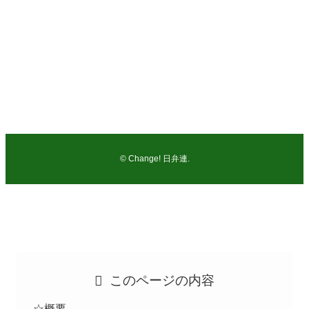
ともに日弁連を変えよう！市民のための司法をつくる会
弁護士 及川 智志（市民の法律事務所：千葉県弁護士会所
属）
電話：047-362-5578
FAX：047-362-7038
©
Change! 日弁連.
このページの内容
☆概要