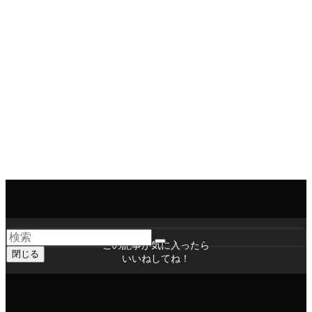
相手方の代理人に名古屋や東京の弁護士がつく例が増
えている。
日弁連執行部は，どうして1500人を維持しようとする
のか。
弁護士の広告を規制するべきと考えている。
以上
印刷用ページ
全国行脚日誌
この記事が気に入ったら
閉じる
いいねしてね！