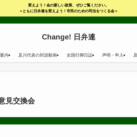
変えよう！会の新しい政策、ぜひご覧ください。
＜ともに日弁連を変えよう！市民のための司法をつくる会＞
Change! 日弁連
案内
及川代表の対談動画
全国行脚日誌
声明・申入
意見交換会