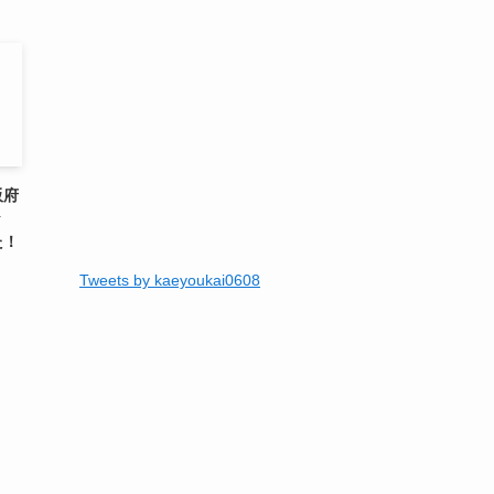
阪府
々
た！
Tweets by kaeyoukai0608