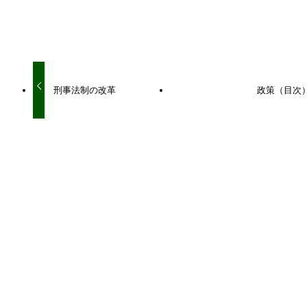
URLをコピーしました！
刑事法制の改革
政策（目次
関連記事