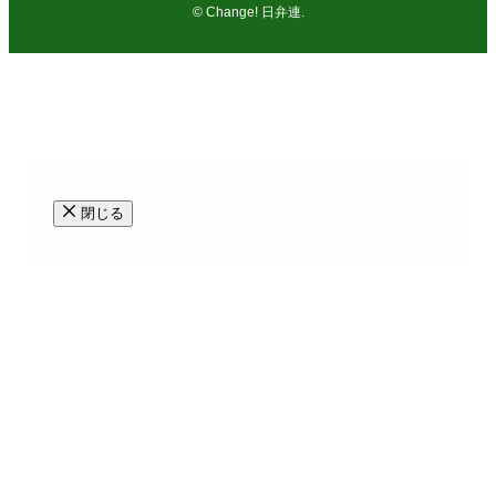
©
Change! 日弁連.
閉じる