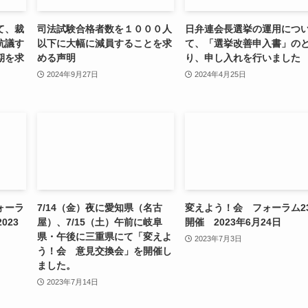
て、裁
司法試験合格者数を１０００人
日弁連会長選挙の運用につ
抗議す
以下に大幅に減員することを求
て、「選挙改善申入書」の
期を求
める声明
り、申し入れを行いました
2024年9月27日
2024年4月25日
フォーラ
7/14（金）夜に愛知県（名古
変えよう！会 フォーラム2
023
屋）、7/15（土）午前に岐阜
開催 2023年6月24日
県・午後に三重県にて「変えよ
2023年7月3日
う！会 意見交換会」を開催し
ました。
2023年7月14日