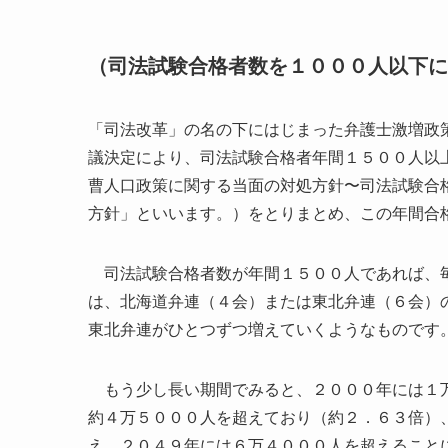
（司法試験合格者数を１０００人以下に
「司法改革」の名の下にはじまった弁護士激増政
議決定により、司法試験合格者年間１５００人以
曹人口政策に関する当面の対処方針〜司法試験合
方針」といいます。）をとりまとめ、この年間合
司法試験合格者数が年間１５００人であれば、毎
は、北海道弁連（４会）または東北弁連（６会）
東北弁連がひとつずつ増えていくようなものです
もう少し長い期間でみると、２０００年には１万
約４万５０００人を超えており（約２．６３倍）
え、２０４９年には６万４０００人を超えること