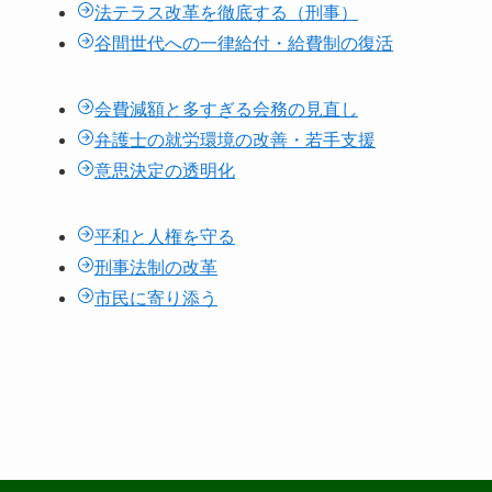
法テラス改革を徹底する（刑事）
谷間世代への一律給付・給費制の復活
会費減額と多すぎる会務の見直し
弁護士の就労環境の改善・若手支援
意思決定の透明化
平和と人権を守る
刑事法制の改革
市民に寄り添う