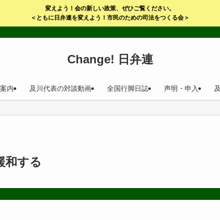
変えよう！会の新しい政策、ぜひご覧ください。
＜ともに日弁連を変えよう！市民のための司法をつくる会＞
Change! 日弁連
案内
及川代表の対談動画
全国行脚日誌
声明・申入
緩和する