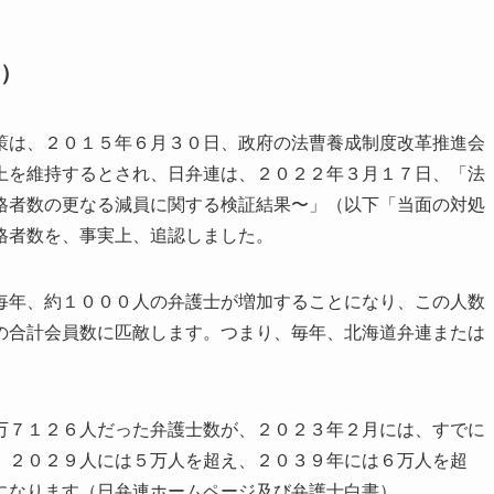
）
策は、２０１５年６月３０日、政府の法曹養成制度改革推進会
上を維持するとされ、日弁連は、２０２２年３月１７日、「法
格者数の更なる減員に関する検証結果〜」（以下「当面の対処
格者数を、事実上、追認しました。
年、約１０００人の弁護士が増加することになり、この人数
の合計会員数に匹敵します。つまり、毎年、北海道弁連または
。
７１２６人だった弁護士数が、２０２３年２月には、すでに
、２０２９人には５万人を超え、２０３９年には６万人を超
になります（日弁連ホームページ及び弁護士白書）。