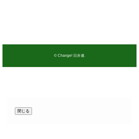
弁護士 及川 智志（市民の法律事務所：千葉県弁護士会所
属）
電話：047-362-5578
FAX：047-362-7038
©
Change! 日弁連.
閉じる