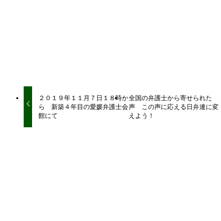
URLをコピーしました！
URLをコピーしました！
２０１９年１１月７日１８時か
全国の弁護士から寄せられた
ら 新築４年目の愛媛弁護士会
声 この声に応える日弁連に変
館にて
えよう！
関連記事
愛知弁護士会有志の方々と意見交換会
2023年11月22日