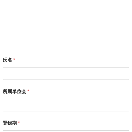
サイト内検索
メーリングリスト
「変えよう！会」のメーリングリストにご加入いただける方
は、下記フォームからお願いいたします。
氏名
*
所属単位会
*
登録期
*