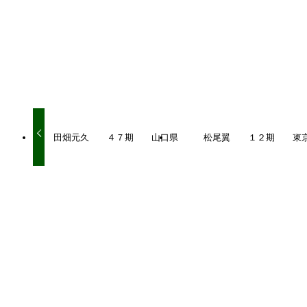
URLをコピーしました！
田畑元久 ４７期 山口県
松尾翼 １２期 東
関連記事