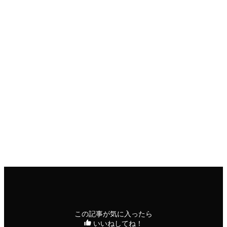
先生の考えている政策は、国選報酬・法テラスによる報酬の
拡充、会費減額等未だ実務に不慣れで貸与金返還若手の不安
不満に寄り添うものであり、先生の誠実かつ細やかな目配り
のできる性格を表していると思います。
また、選挙関係なく、日弁連に対しても、おかしな点はおか
しいと意見を述べ、Twitterでも御自身の意見を述べ続ける先
生の粘り強さや情熱は、私にはとても真似できません。
及川先生が日弁連会長になることで新しい風が吹くことを期
待します。」
印刷用ページ
応援メッセージ
この記事が気に入ったら
いいねしてね！