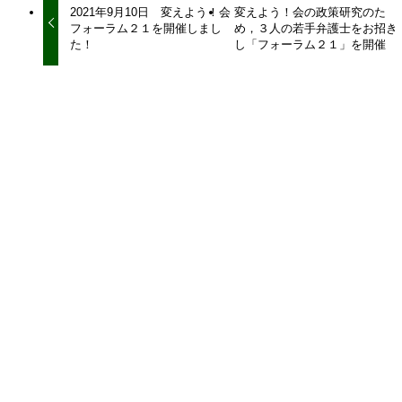
2021年9月10日 変えよう！会
変えよう！会の政策研究のた
フォーラム２１を開催しまし
め，３人の若手弁護士をお招き
た！
し「フォーラム２１」を開催
関連記事
宇都宮健児・元日弁連会長の応援メッセージ
2019年9月30日