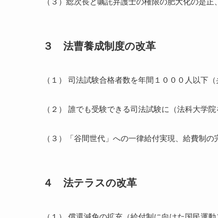
（３）総次長と嘱託弁護士の権限の肥大化の是正
３ 法曹養成制度の改革
（１） 司法試験合格者数を年間１０００人以下（
（２） 誰でも受験できる司法試験に（法科大学院
（３）「谷間世代」への一律給付実現、給費制の
４ 法テラスの改革
（１） 償還減免の拡充（給付制に向けた国民運動