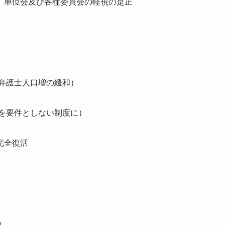
、単位会及び各種委員会の軽視の是正
弁護士人口増の緩和）
を要件としない制度に）
完全復活
）