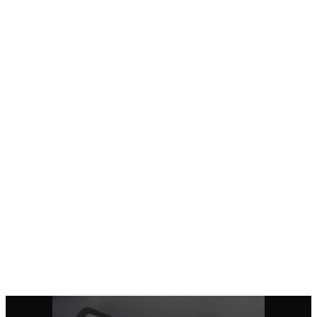
るが、弁護士が社会の中で果たしている役割を社会に訴えて
いくなどしていく必要がある。
・弁護士の仕事には二面性がある。人権擁護と社会正義の実
現を使命とするという公共的で公益的な側面と、自分で稼い
で生きていくという生活者であり事業者であるという側面。
このふたつのバランスをとる必要があるのではないか。
・日弁連会長選挙に立候補するために３００万円が没収され
るなど、驚きであり、そんな悪習は直ちに無くしたほうが良
い。選挙運動ももっと自由にしないと、金と人をたくさん使
える候補しか会長になれなくなる。
・日弁連の意思決定を民主的にするべき。たとえば、総会で
は、白紙委任状の禁止、書面やインターネットを通じた議決
権の行使なども検討すべきでは。
印刷用ページ
全国行脚日誌