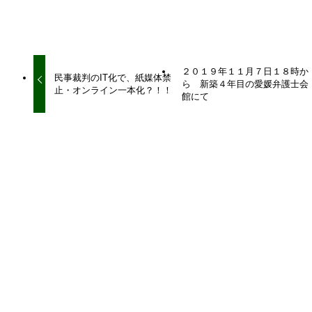
URLをコピーしました！
２０１９年１１月７日１８時か
民事裁判のIT化で、紙媒体禁
ら 新築４年目の愛媛弁護士会
止・オンライン一本化？！！
館にて
関連記事