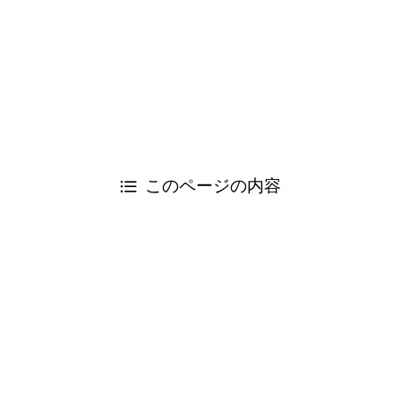
弁護士 及川 智志（市民の法律事務所：千葉県弁護士会所
属）
電話：047-362-5578
FAX：047-362-7038
©
Change! 日弁連.
閉じる
このページの内容
閉じる