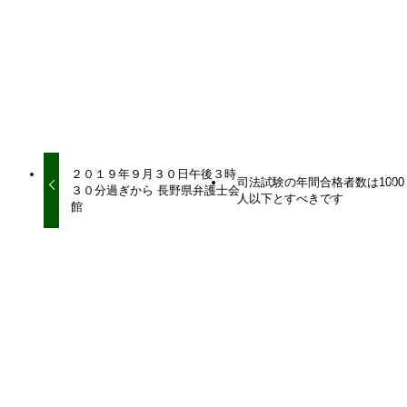
URLをコピーしました！
２０１９年９月３０日午後３時
司法試験の年間合格者数は1000
３０分過ぎから 長野県弁護士会
人以下とすべきです
館
関連記事