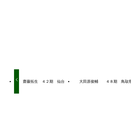
URLをコピーしました！
URLをコピーしました！
齋藤拓生 ４２期 仙台
大田原俊輔 ４８期 鳥取
関連記事