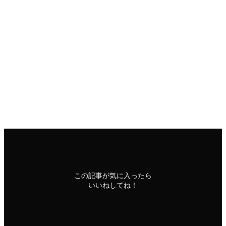
及川さんの目標は一貫しています。そして，その目標を達成
するためには，まず日弁連を変える必要があります。
及川さんが代表を務める「変えよう！会」であれば，必ずこ
の目標を達成できます。
微力ながら，「変えよう！会」を全力で支援させていただき
たいと思います。
印刷用ページ
応援メッセージ
この記事が気に入ったら
いいねしてね！