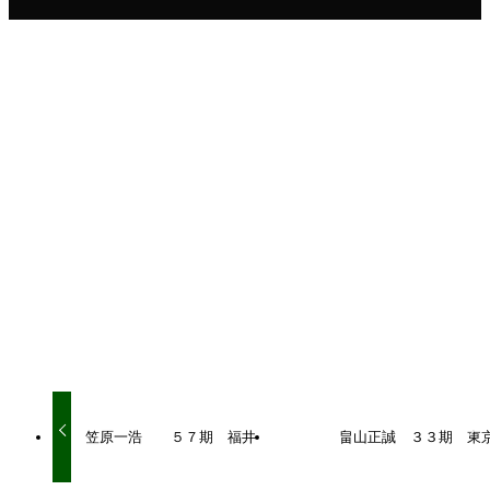
シェアをお願いいたします！
URLをコピーしました！
URLをコピーしました！
笠原一浩 ５７期 福井
畠山正誠 ３３期 東