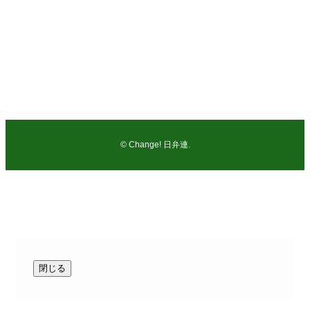
弁護士 及川 智志（市民の法律事務所：千葉県弁護士会所
属）
電話：047-362-5578
FAX：047-362-7038
©
Change! 日弁連.
閉じる