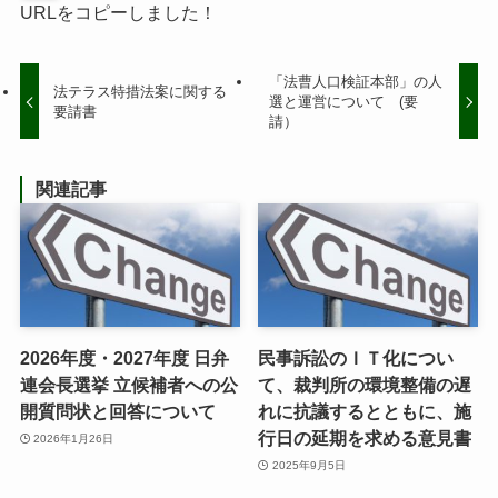
URLをコピーしました！
「法曹人口検証本部」の人
法テラス特措法案に関する
選と運営について (要
要請書
請）
関連記事
2026年度・2027年度 日弁
民事訴訟のＩＴ化につい
連会長選挙 立候補者への公
て、裁判所の環境整備の遅
開質問状と回答について
れに抗議するとともに、施
行日の延期を求める意見書
2026年1月26日
2025年9月5日