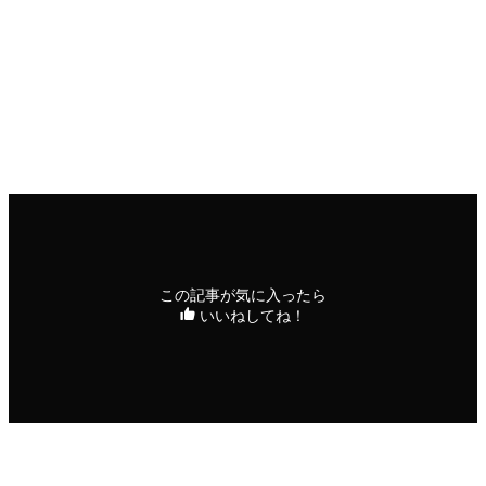
印刷用ページ
お知らせ
政策のご案内
及川代表の対談動画
この記事が気に入ったら
いいねしてね！
シェアをお願いいたします！