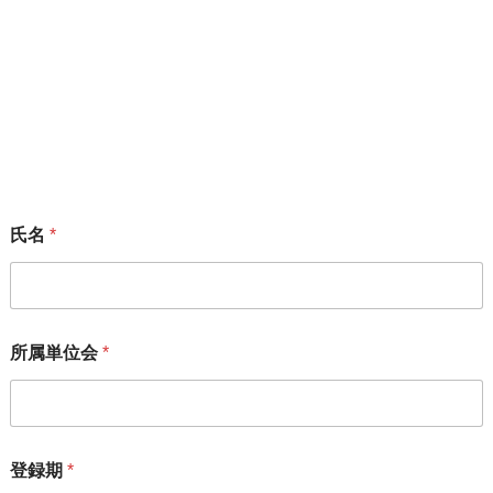
サイト内検索
メーリングリスト
「変えよう！会」のメーリングリストにご加入いただける方
は、下記フォームからお願いいたします。
氏名
*
所属単位会
*
登録期
*