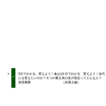
URLをコピーしました！
URLをコピーしました！
5分でわかる。変えよう！会はな
５分でわかる 変えよう！会代
にを変えたいのか？６つの重点
表の及川智志ってどんな人？
政策概要
（弁護士編）
関連記事