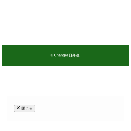
弁護士 及川 智志（市民の法律事務所：千葉県弁護士会所
属）
電話：047-362-5578
FAX：047-362-7038
©
Change! 日弁連.
閉じる