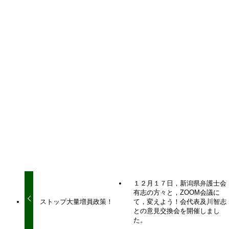
シェアをお願いいたします！
URLをコピーしました！
URLをコピーしました！
１２月１７日，新潟県弁護士会
有志の方々と，ZOOM会議に
ストップ大量増員政策！
て，変えよう！会代表及川智志
との意見交換会を開催しまし
た。