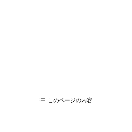
Tweets by kaeyoukai0608
ともに日弁連を変えよう！市民のための司法をつくる会
弁護士 及川 智志（市民の法律事務所：千葉県弁護士会所
属）
電話：047-362-5578
FAX：047-362-7038
©
Change! 日弁連.
閉じる
このページの内容
閉じる