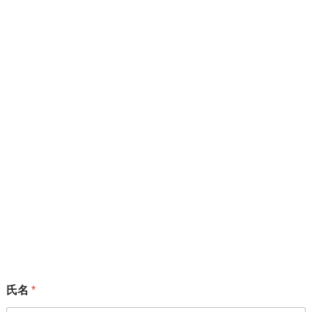
FAXニュース No.46：「谷間世代」一律給付 日弁連
の方針転換について
2023年8月4日
サイト内検索
メーリングリスト
「変えよう！会」のメーリングリストにご加入いただける方
は、下記フォームからお願いいたします。
氏名
*