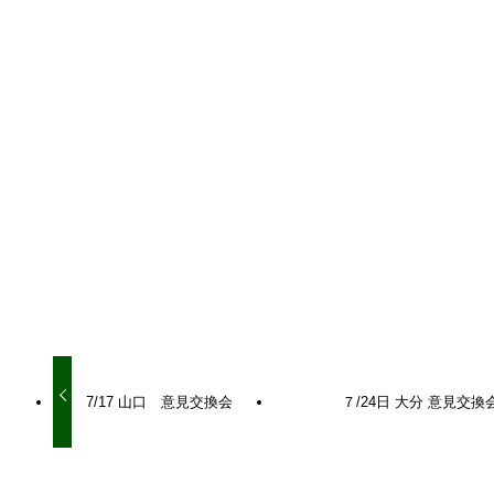
シェアをお願いいたします！
URLをコピーしました！
URLをコピーしました！
7/17 山口 意見交換会
７/24日 大分 意見交換
関連記事