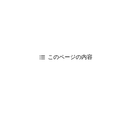
属）
電話：047-362-5578
FAX：047-362-7038
©
Change! 日弁連.
閉じる
このページの内容
閉じる