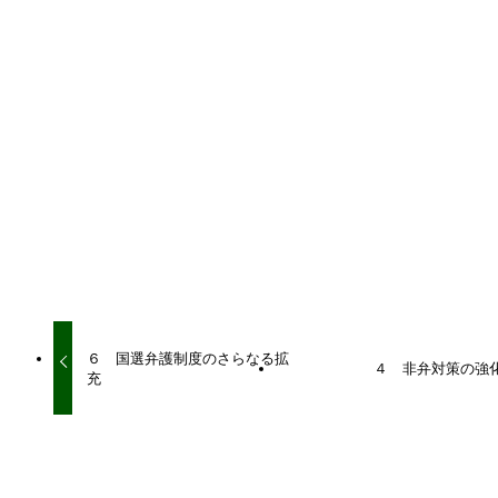
URLをコピーしました！
URLをコピーしました！
６ 国選弁護制度のさらなる拡
４ 非弁対策の強
充
関連記事