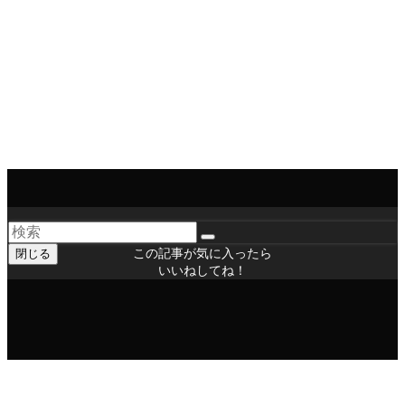
現する運動が求められます。あわせて、取調べの弁護人の立
会権の実現も重要な課題です（２０１９年度人権擁護大会決
議「弁護人の援助を受ける権利の確立を求める宣言－取調べ
への立会いが刑事司法を変える」などが参考になります）。
印刷用ページ
政策のご案内
この記事が気に入ったら
閉じる
いいねしてね！
シェアをお願いいたします！