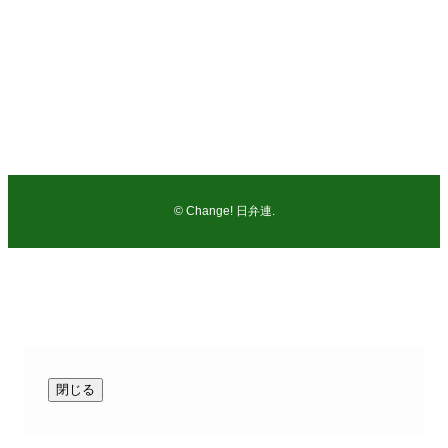
弁護士 及川 智志（市民の法律事務所：千葉県弁護士会所
属）
電話：047-362-5578
FAX：047-362-7038
©
Change! 日弁連.
閉じる