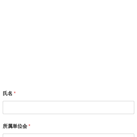
刑事法制の改革
2023年5月31日
サイト内検索
メーリングリスト
「変えよう！会」のメーリングリストにご加入いただける方
は、下記フォームからお願いいたします。
氏名
*
所属単位会
*