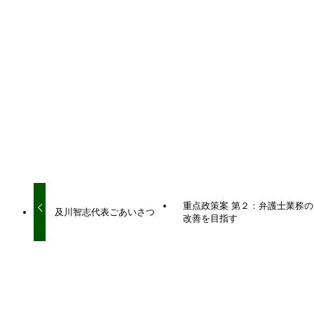
URLをコピーしました！
URLをコピーしました！
重点政策案 第２：弁護士業務の
及川智志代表ごあいさつ
改善を目指す
関連記事