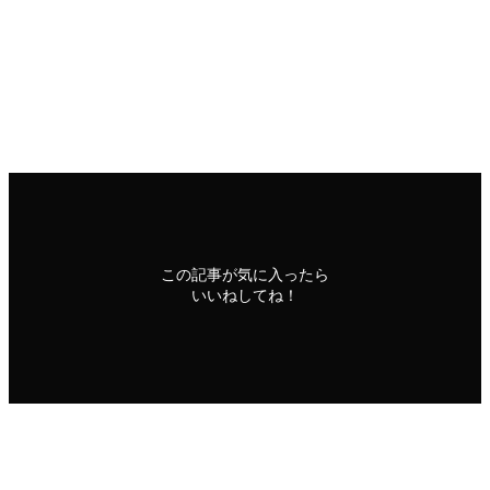
今後とも、秘密保護法と共謀罪法、そして安保法の廃止に向
けた活動を継続的に展開していく必要があります。
印刷用ページ
政策のご案内
この記事が気に入ったら
いいねしてね！
シェアをお願いいたします！