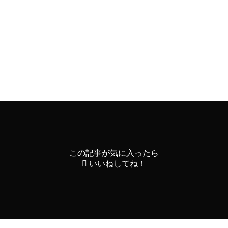
スマッチ や入所後のトラブルを防止するため、勤務時間、休
いでしょうか。また、ひまわり求人求職ナビが就職活動におい
るといった工夫をすることも有意義であると思います。
この記事が気に入ったら
いいねしてね！