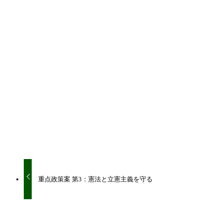
シェアをお願いいたします！
URLをコピーしました！
URLをコピーしました！
重点政策案 第3：憲法と立憲主義を守る
関連記事