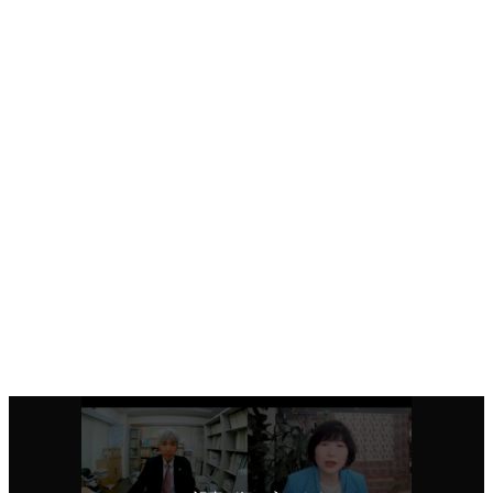
で成り立つ組織であるのに、会員の意見を本当の意味で汲み
取っていないという現象が生じています。
変えよう！会では、このような日弁連の不合理な在り方を変
革して、本当の意味で日弁連に会員の意見を反映させること
を重要な政策としています。
派閥工作による総会の在り方を変えるためにできることがあ
ります。
日弁連の在り方に疑問を持っている方、ぜひご覧ください！
https://www.youtube.com/watch?
v=UTLlDL2XvTM
印刷用ページ
ご挨拶