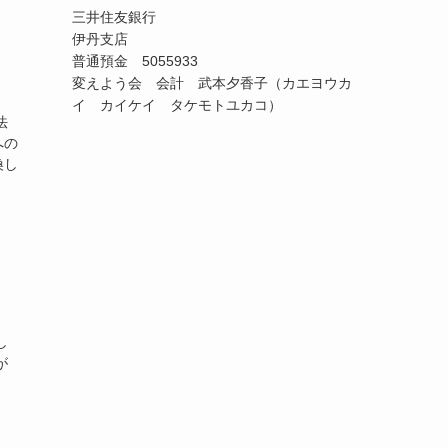
三井住友銀行
伊丹支店
普通預金 5055933
変えよう会 会計 武本夕香子（カエヨウカ
イ カイケイ タケモトユカコ）
法
への
換し
し
が