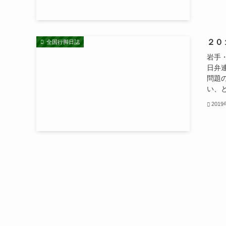
２０
全国行脚日誌
岩手
日弁
問題
い、と
201