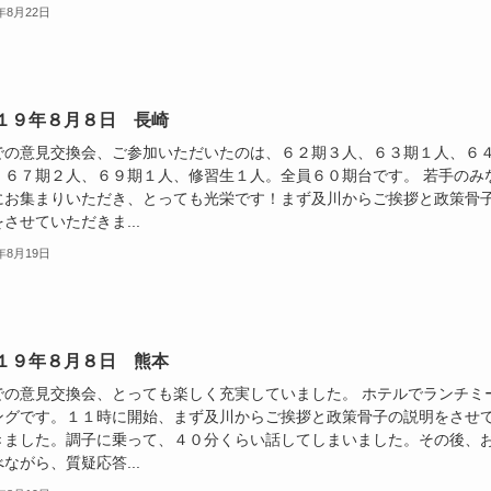
9年8月22日
１９年８月８日 長崎
での意見交換会、ご参加いただいたのは、６２期３人、６３期１人、６
、６７期２人、６９期１人、修習生１人。全員６０期台です。 若手のみ
にお集まりいただき、とっても光栄です！まず及川からご挨拶と政策骨
させていただきま...
9年8月19日
１９年８月８日 熊本
での意見交換会、とっても楽しく充実していました。 ホテルでランチミ
ングです。１１時に開始、まず及川からご挨拶と政策骨子の説明をさせ
きました。調子に乗って、４０分くらい話してしまいました。その後、
ながら、質疑応答...