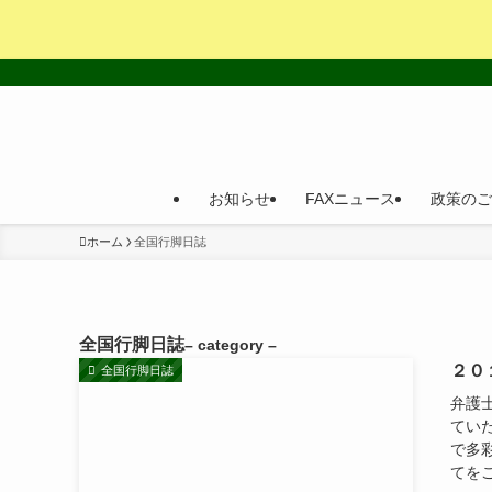
お知らせ
FAXニュース
政策のご
ホーム
全国行脚日誌
全国行脚日誌
– category –
２０
全国行脚日誌
弁護
てい
で多
てをご