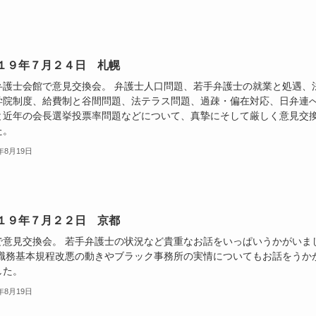
１９年７月２４日 札幌
弁護士会館で意見交換会。 弁護士人口問題、若手弁護士の就業と処遇、
学院制度、給費制と谷間問題、法テラス問題、過疎・偏在対応、日弁連
と近年の会長選挙投票率問題などについて、真摯にそして厳しく意見交
た。
9年8月19日
１９年７月２２日 京都
で意見交換会。 若手弁護士の状況など貴重なお話をいっぱいうかがいま
 職務基本規程改悪の動きやブラック事務所の実情についてもお話をうか
した。
9年8月19日