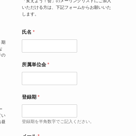
「変えよう！会」のメーリングリストにご加入
いただける方は、下記フォームからお願いいた
します。
氏名
*
４期
な
子の
所属単位会
*
登録期
*
ー
てい
登録期を半角数字でご記入ください。
お昼