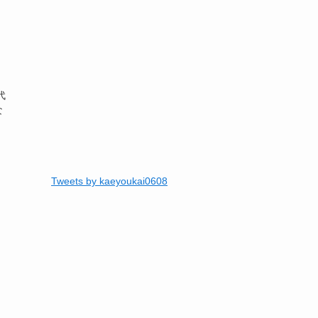
。
代
な
Tweets by kaeyoukai0608