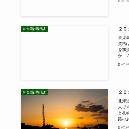
201
２０
全国行脚日誌
鹿児
資格
を前
か。 
201
２０
全国行脚日誌
北海
人で
と札
路のあ
201