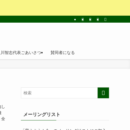
及川智志代表ごあいさつ
賛同者になる
施し
ま
メーリングリスト
。全