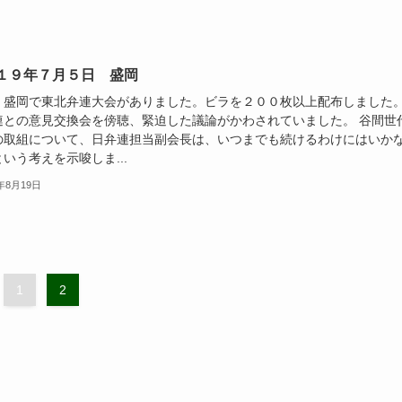
１９年７月５日 盛岡
・盛岡で東北弁連大会がありました。ビラを２００枚以上配布しました
連との意見交換会を傍聴、緊迫した議論がかわされていました。 谷間世
の取組について、日弁連担当副会長は、いつまでも続けるわけにはいか
いう考えを示唆しま...
9年8月19日
1
2