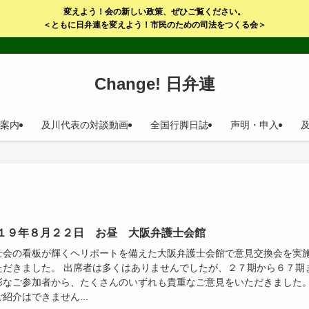
変えよう！会の新しい政策、ぜひご覧ください。
＜ともに日弁連を変えよう！市民のための司法をつくる会＞
Change! 日弁連
案内
及川代表の対談動画
全国行脚日誌
声明・申入
１９年８月２２日 お昼 大阪弁護士会館
士会の看板が輝くヘリポートを備えた大阪弁護士会館で意見交換会を実
ただきました。 出席者は多くはありませんでしたが、２７期から６７期
彩なご参加者から、たくさんのいずれも貴重なご意見をいただきました
紹介はできません...