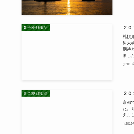
２０
全国行脚日誌
札幌
科大
期待
まし
201
２０
全国行脚日誌
京都
た。
えま
201