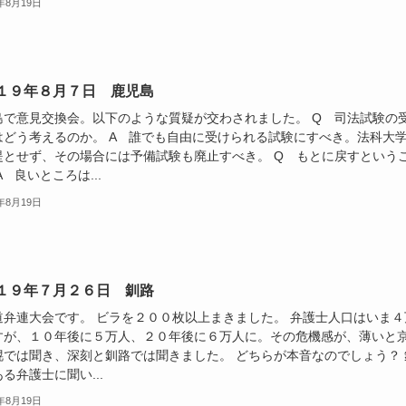
9年8月19日
１９年８月７日 鹿児島
島で意見交換会。以下のような質疑が交わされました。 Q 司法試験の
はどう考えるのか。 A 誰でも自由に受けられる試験にすべき。法科大
提とせず、その場合には予備試験も廃止すべき。 Q もとに戻すという
A 良いところは...
9年8月19日
１９年７月２６日 釧路
道弁連大会です。 ビラを２００枚以上まきました。 弁護士人口はいま４
すが、１０年後に５万人、２０年後に６万人に。その危機感が、薄いと
幌では聞き、深刻と釧路では聞きました。 どちらが本音なのでしょう？ 
る弁護士に聞い...
9年8月19日